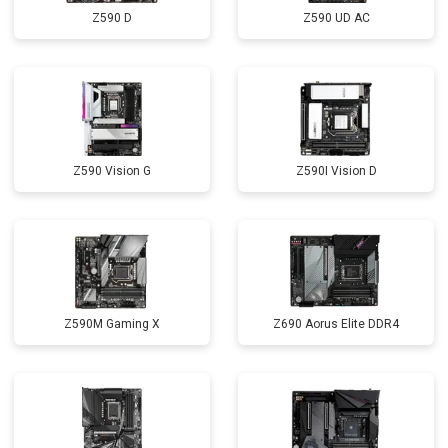
Z590 D
Z590 UD AC
Z590 Vision G
Z590I Vision D
Z590M Gaming X
Z690 Aorus Elite DDR4