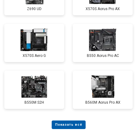
Z690 UD
X570S Aorus Pro AX
X570S Aero G
B550 Aorus Pro AC
B550M S2H
B560M Aorus Pro AX