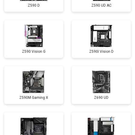
Z590 D
Z590 UD AC
Z590 Vision G
Z590I Vision D
Z590M Gaming X
Z690 UD