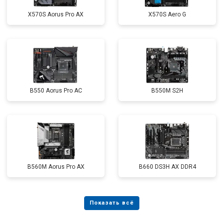
X570S Aorus Pro AX
X570S Aero G
B550 Aorus Pro AC
B550M S2H
B560M Aorus Pro AX
B660 DS3H AX DDR4