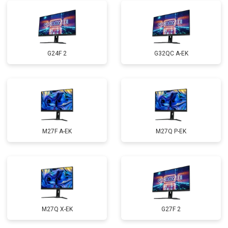
G24F 2
G32QC A-EK
M27F A-EK
M27Q P-EK
M27Q X-EK
G27F 2