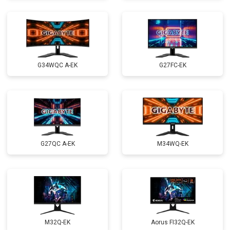
G34WQC A-EK
G27FC-EK
G27QC A-EK
M34WQ-EK
M32Q-EK
Aorus FI32Q-EK