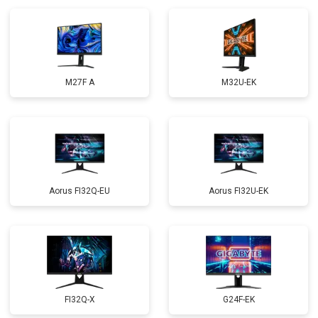
M27F A
M32U-EK
Aorus FI32Q-EU
Aorus FI32U-EK
FI32Q-X
G24F-EK