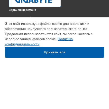
Сервисный ремонт
ВЫБЕРИ СВОЙ ГОРОД
Этот сайт использует файлы cookie для аналитики и
Профилактическая чистка видеокарты GeForce GTX 1650
обеспечения наилучшего пользовательского опыта.
D6 OC Low Profile Gigabyte в
Краснодаре
Продолжая использовать этот сайт, вы соглашаетесь с
Профилактическая чистка видеокарты GeForce GTX 1650
использованием файлов cookie.
Политика
D6 OC Low Profile Gigabyte в
Ростове-на-Дону
конфиденциальности
Профилактическая чистка видеокарты GeForce GTX 1650
D6 OC Low Profile Gigabyte в
Нижнем Новгороде
Принять все
Профилактическая чистка видеокарты GeForce GTX 1650
D6 OC Low Profile Gigabyte в
Новосибирске
Профилактическая чистка видеокарты GeForce GTX 1650
D6 OC Low Profile Gigabyte в
Челябинске
Профилактическая чистка видеокарты GeForce GTX 1650
УСТРОЙСТВА
D6 OC Low Profile Gigabyte в
Екатеринбурге
Профилактическая чистка видеокарты GeForce GTX 1650
Видеокарта
D6 OC Low Profile Gigabyte в
Казани
Материнская плата
Профилактическая чистка видеокарты GeForce GTX 1650
Монитор
D6 OC Low Profile Gigabyte в
Уфе
Ноутбук
Профилактическая чистка видеокарты GeForce GTX 1650
Мини ПК