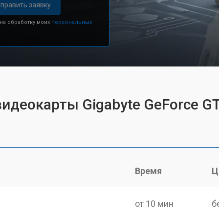
править заявку
 на обработку моих
персональных
видеокарты Gigabyte GeForce GT
Время
Ц
от 10 мин
б