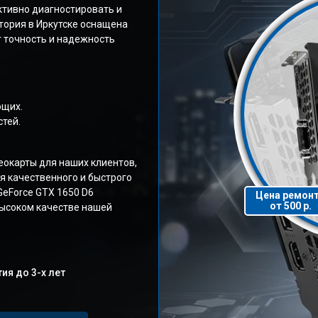
ктивно диагностировать и
тория в Иркутске оснащена
 точность и надежность
ющих.
тей.
окарты для наших клиентов,
я качественного и быстрого
GeForce GTX 1650 D6
Цена ремон
от 500 р.
высоком качестве нашей
ия до 3-х лет