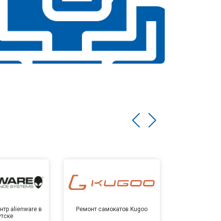
тр alienware в
Ремонт самокатов Kugoo
Сервисный 
утске
Ирк