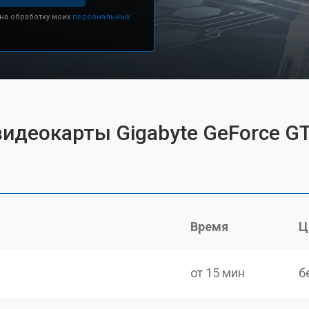
 на обработку моих
персональных
идеокарты Gigabyte GeForce GT
Время
Ц
от 15 мин
б