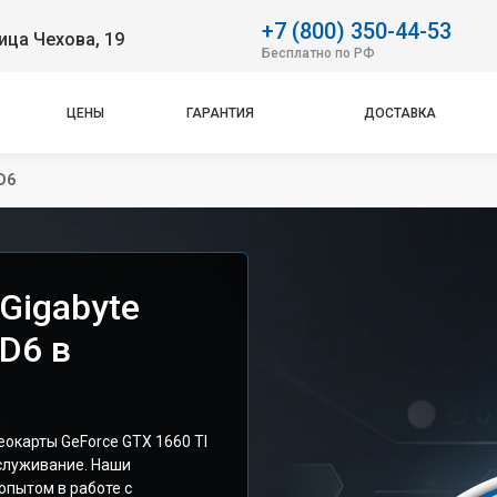
+7 (800) 350-44-53
ица Чехова, 19
Бесплатно по РФ
ЦЕНЫ
ГАРАНТИЯ
ДОСТАВКА
D6
Gigabyte
 D6 в
окарты GeForce GTX 1660 TI
служивание. Наши
опытом в работе с