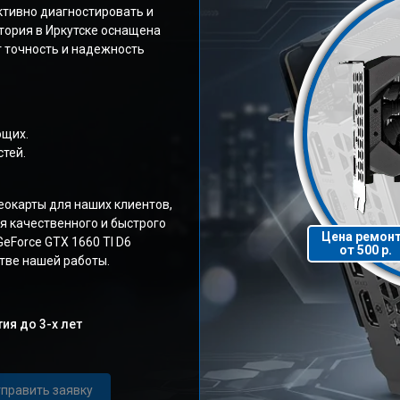
ктивно диагностировать и
тория в Иркутске оснащена
 точность и надежность
ющих.
тей.
окарты для наших клиентов,
я качественного и быстрого
Цена ремон
eForce GTX 1660 TI D6
от 500 р.
тве нашей работы.
ия до 3-х лет
править заявку