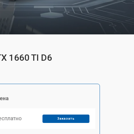
X 1660 TI D6
ена
есплатно
Заказать