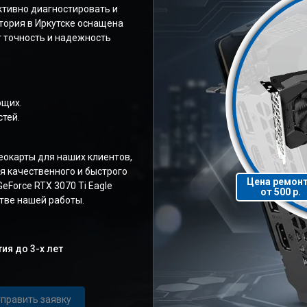
ктивно диагностировать и
тория в Иркутске оснащена
 точность и надежность
ющих.
тей.
окарты для наших клиентов,
я качественного и быстрого
Цена ремон
Force RTX 3070 Ti Eagle
от 500 р.
тве нашей работы.
ия до 3-х лет
править заявку