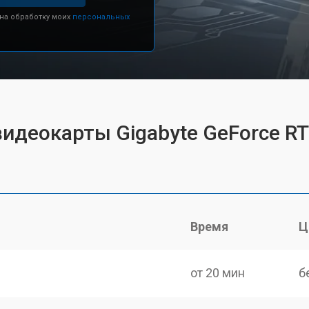
 на обработку моих
персональных
идеокарты Gigabyte GeForce RTX
Время
Ц
от 20 мин
б