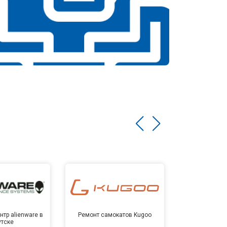
тр alienware в
Ремонт самокатов Kugoo
Сервисный 
утске
Ирк