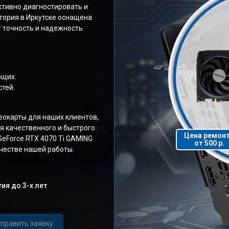
ктивно диагностировать и
тория в Иркутске оснащена
 точность и надежность
ющих.
тей.
окарты для наших клиентов,
я качественного и быстрого
Цена ремон
eForce RTX 4070 Ti GAMING
от 500 р.
честве нашей работы.
ия до 3-х лет
править заявку