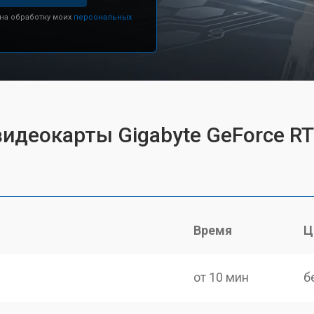
 на обработку моих
персональных
видеокарты Gigabyte GeForce R
Время
Ц
от 10 мин
б