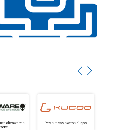
тр alienware в
Ремонт самокатов Kugoo
Сервисный 
утске
Ирк